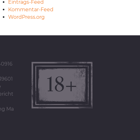
Eintrags-Feed
Kommentar-Feed
WordPress.org
40916
39601
e
richt
ung Ma