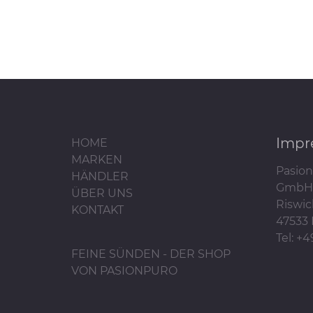
Impr
HOME
MARKEN
Pasion
HÄNDLER
GmbH
ÜBER UNS
Riswic
KONTAKT
47533 
Tel: +
FEINE SÜNDEN - DER SHOP
VON PASIONPURO