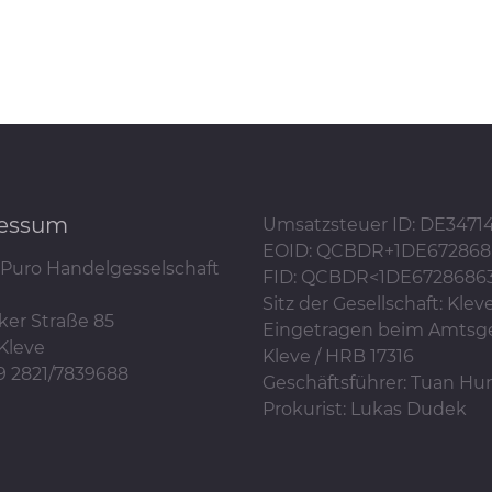
essum
Umsatzsteuer ID: DE3471
EOID: QCBDR+1DE672868
Puro Handelgesselschaft
FID: QCBDR<1DE6728686
Sitz der Gesellschaft: Klev
ker Straße 85
Eingetragen beim Amtsge
Kleve
Kleve / HRB 17316
49 2821/7839688
Geschäftsführer: Tuan H
Prokurist: Lukas Dudek