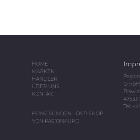
Impr
HOME
MARKEN
Pasion
HÄNDLER
GmbH
ÜBER UNS
Riswic
KONTAKT
47533 
Tel: +
FEINE SÜNDEN - DER SHOP
VON PASIONPURO