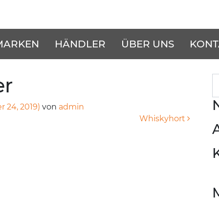
MARKEN
HÄNDLER
ÜBER UNS
KONT
er
S
 24, 2019)
von
admin
Whiskyhort