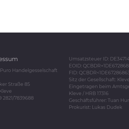
essum
Umsatzsteuer ID: DE3471
EOID: QCBDR+1DE672868
Puro Handelgesselschaft
FID: QCBDR<1DE6728686
Sitz der Gesellschaft: Klev
ker Straße 85
Eingetragen beim Amtsge
Kleve
Kleve / HRB 17316
49 2821/7839688
Geschäftsführer: Tuan H
Prokurist: Lukas Dudek