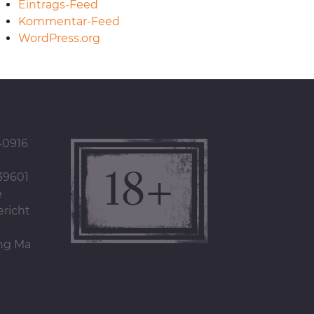
Eintrags-Feed
Kommentar-Feed
WordPress.org
40916
39601
e
richt
ung Ma