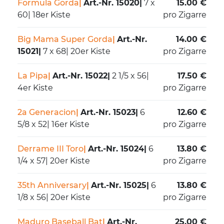
Formula Gorda
|
Art.-Nr. 15020
|
7 x
15.00 €
60
|
18er Kiste
pro Zigarre
Big Mama Super Gorda
|
Art.-Nr.
14.00 €
15021
|
7 x 68
|
20er Kiste
pro Zigarre
La Pipa
|
Art.-Nr. 15022
|
2 1/5 x 56
|
17.50 €
4er Kiste
pro Zigarre
2a Generacion
|
Art.-Nr. 15023
|
6
12.60 €
5/8 x 52
|
16er Kiste
pro Zigarre
Derrame III Toro
|
Art.-Nr. 15024
|
6
13.80 €
1/4 x 57
|
20er Kiste
pro Zigarre
35th Anniversary
|
Art.-Nr. 15025
|
6
13.80 €
1/8 x 56
|
20er Kiste
pro Zigarre
Maduro Baseball Bat
|
Art.-Nr.
25.00 €